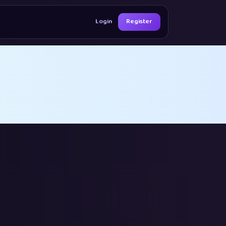
Login
Register