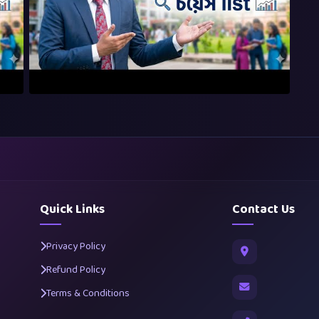
Quick Links
Contact Us
Privacy Policy
Refund Policy
Terms & Conditions